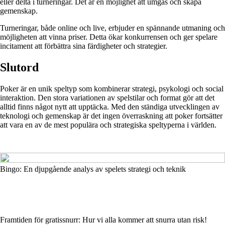
eller delta i turneringar. Det är en möjlighet att umgås och skapa
gemenskap.
Turneringar, både online och live, erbjuder en spännande utmaning och
möjligheten att vinna priser. Detta ökar konkurrensen och ger spelare
incitament att förbättra sina färdigheter och strategier.
Slutord
Poker är en unik speltyp som kombinerar strategi, psykologi och social
interaktion. Den stora variationen av spelstilar och format gör att det
alltid finns något nytt att upptäcka. Med den ständiga utvecklingen av
teknologi och gemenskap är det ingen överraskning att poker fortsätter
att vara en av de mest populära och strategiska speltyperna i världen.
Bingo: En djupgående analys av spelets strategi och teknik
Framtiden för gratissnurr: Hur vi alla kommer att snurra utan risk!