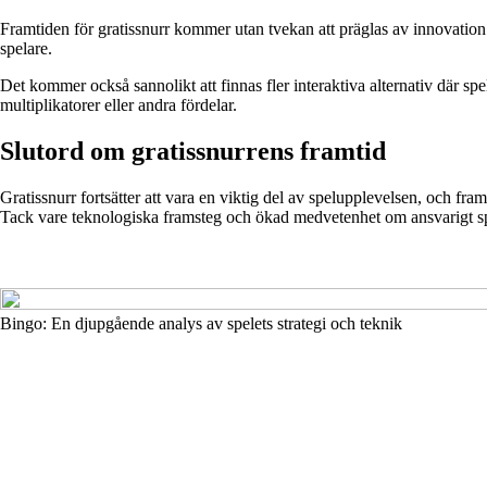
Framtiden för gratissnurr kommer utan tvekan att präglas av innovation
spelare.
Det kommer också sannolikt att finnas fler interaktiva alternativ där s
multiplikatorer eller andra fördelar.
Slutord om gratissnurrens framtid
Gratissnurr fortsätter att vara en viktig del av spelupplevelsen, och fr
Tack vare teknologiska framsteg och ökad medvetenhet om ansvarigt sp
Bingo: En djupgående analys av spelets strategi och teknik