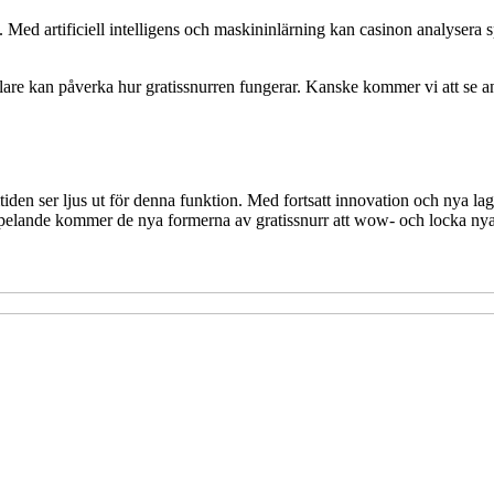
. Med artifiсiell intelligens och maskininlärning kan casinon analyser
pelare kan påverka hur gratissnurren fungerar. Kanske kommer vi att se a
amtiden ser ljus ut för denna funktion. Med fortsatt innovation och nya 
elande kommer de nya formerna av gratissnurr att wow- och locka nya 