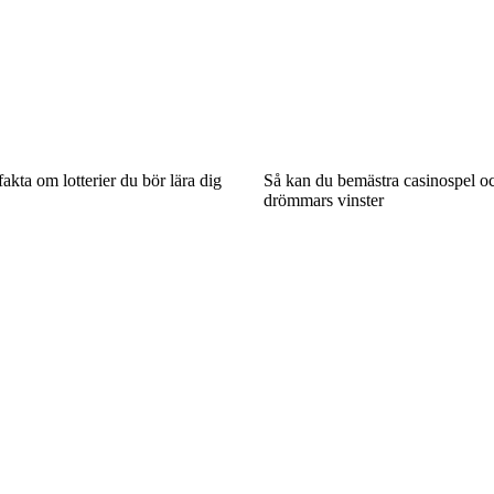
akta om lotterier du bör lära dig
Så kan du bemästra casinospel o
drömmars vinster