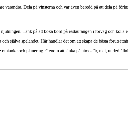
e varandra. Dela på vinsterna och var även beredd på att dela på förlus
ka njutningen. Tänk på att boka bord på restaurangen i förväg och kolla 
och själva spelandet. Här handlar det om att skapa de bästa förutsättn
lite omtanke och planering. Genom att tänka på atmosfär, mat, underhåll