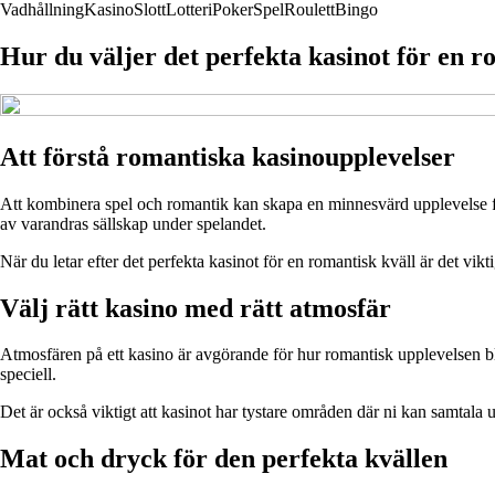
Vadhållning
Kasino
Slott
Lotteri
Poker
Spel
Roulett
Bingo
Hur du väljer det perfekta kasinot för en r
Att förstå romantiska kasinoupplevelser
Att kombinera spel och romantik kan skapa en minnesvärd upplevelse fö
av varandras sällskap under spelandet.
När du letar efter det perfekta kasinot för en romantisk kväll är det vi
Välj rätt kasino med rätt atmosfär
Atmosfären på ett kasino är avgörande för hur romantisk upplevelsen bli
speciell.
Det är också viktigt att kasinot har tystare områden där ni kan samtal
Mat och dryck för den perfekta kvällen