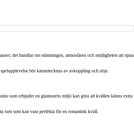
anser; det handlar om stämningen, atmosfären och möjligheten att njuta
tisk spelupplevelse bör kännetecknas av avkoppling och nöje.
kasino som erbjuder en glamourös miljö kan göra att kvällen känns extra
ata rum som kan vara perfekta för en romantisk kväll.