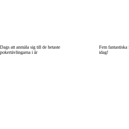
Dags att anmäla sig till de hetaste
Fem fantastiska f
pokertävlingarna i år
idag!