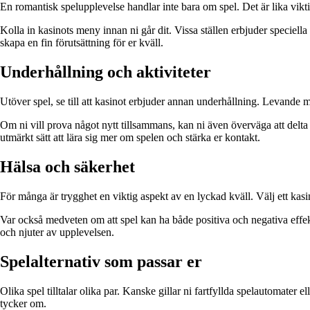
En romantisk spelupplevelse handlar inte bara om spel. Det är lika vik
Kolla in kasinots meny innan ni går dit. Vissa ställen erbjuder specie
skapa en fin förutsättning för er kväll.
Underhållning och aktiviteter
Utöver spel, se till att kasinot erbjuder annan underhållning. Levande 
Om ni vill prova något nytt tillsammans, kan ni även överväga att delta 
utmärkt sätt att lära sig mer om spelen och stärka er kontakt.
Hälsa och säkerhet
För många är trygghet en viktig aspekt av en lyckad kväll. Välj ett kas
Var också medveten om att spel kan ha både positiva och negativa effekt
och njuter av upplevelsen.
Spelalternativ som passar er
Olika spel tilltalar olika par. Kanske gillar ni fartfyllda spelautomater e
tycker om.