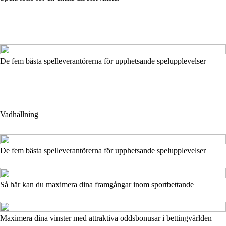
De fem bästa spelleverantörerna för upphetsande spelupplevelser
Vadhållning
De fem bästa spelleverantörerna för upphetsande spelupplevelser
Så här kan du maximera dina framgångar inom sportbettande
Maximera dina vinster med attraktiva oddsbonusar i bettingvärlden