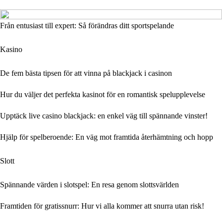
Från entusiast till expert: Så förändras ditt sportspelande
Kasino
De fem bästa tipsen för att vinna på blackjack i casinon
Hur du väljer det perfekta kasinot för en romantisk spelupplevelse
Upptäck live casino blackjack: en enkel väg till spännande vinster!
Hjälp för spelberoende: En väg mot framtida återhämtning och hopp
Slott
Spännande värden i slotspel: En resa genom slottsvärlden
Framtiden för gratissnurr: Hur vi alla kommer att snurra utan risk!