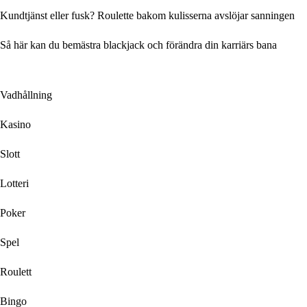
Kundtjänst eller fusk? Roulette bakom kulisserna avslöjar sanningen
Så här kan du bemästra blackjack och förändra din karriärs bana
Vadhållning
Kasino
Slott
Lotteri
Poker
Spel
Roulett
Bingo