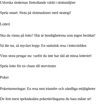
Utforska slotternas förtrollande värld i slottsmiljöer
Spela smart: Slota på slotmaskiner med strategi!
Lotteri
Ska du vinna på lotto? Här är hemligheterna som ingen berättar!
Så lite tur, så mycket hopp: En statistisk resa i lottovärlden
Vinn stora pengar nu: varför du inte har råd att missa lotteriet!
Spela lotto för en chans till storvinster
Poker
Pokerturneringar: En resa mot triumfer och oändliga möjligheter
De fem mest spektakulära pokertävlingarna du bara måste se!