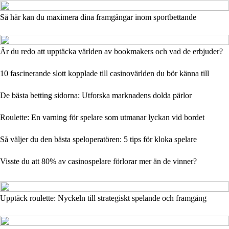
Så här kan du maximera dina framgångar inom sportbettande
Är du redo att upptäcka världen av bookmakers och vad de erbjuder?
10 fascinerande slott kopplade till casinovärlden du bör känna till
De bästa betting sidorna: Utforska marknadens dolda pärlor
Roulette: En varning för spelare som utmanar lyckan vid bordet
Så väljer du den bästa speloperatören: 5 tips för kloka spelare
Visste du att 80% av casinospelare förlorar mer än de vinner?
Upptäck roulette: Nyckeln till strategiskt spelande och framgång