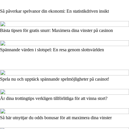
Så påverkar spelvanor din ekonomi: En statistikdriven insikt
Bästa tipsen för gratis snurr: Maximera dina vinster på casinon
Spännande värden i slotspel: En resa genom slottsvärlden
Spela nu och upptäck spännande spelmöjligheter på casinot!
Är dina trottingtips verkligen tillförlitliga för att vinna stort?
Så här utnyttjar du odds bonusar för att maximera dina vinster