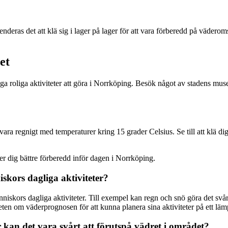
nderas det att klä sig i lager på lager för att vara förberedd på vädero
et
nga roliga aktiviteter att göra i Norrköping. Besök något av stadens mus
ra regnigt med temperaturer kring 15 grader Celsius. Se till att klä dig
ner dig bättre förberedd inför dagen i Norrköping.
kors dagliga aktiviteter?
ors dagliga aktiviteter. Till exempel kan regn och snö göra det svårare 
ten om väderprognosen för att kunna planera sina aktiviteter på ett lämpl
kan det vara svårt att förutspå vädret i området?