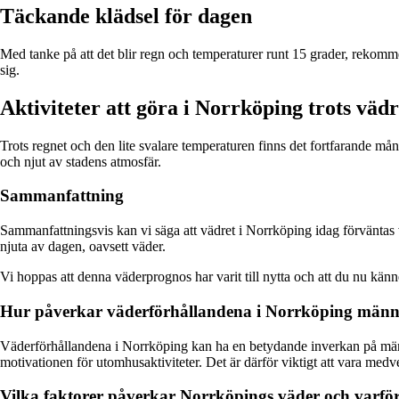
Täckande klädsel för dagen
Med tanke på att det blir regn och temperaturer runt 15 grader, rekomme
sig.
Aktiviteter att göra i Norrköping trots vädr
Trots regnet och den lite svalare temperaturen finns det fortfarande må
och njut av stadens atmosfär.
Sammanfattning
Sammanfattningsvis kan vi säga att vädret i Norrköping idag förväntas va
njuta av dagen, oavsett väder.
Vi hoppas att denna väderprognos har varit till nytta och att du nu kän
Hur påverkar väderförhållandena i Norrköping männis
Väderförhållandena i Norrköping kan ha en betydande inverkan på människ
motivationen för utomhusaktiviteter. Det är därför viktigt att vara medve
Vilka faktorer påverkar Norrköpings väder och varför 