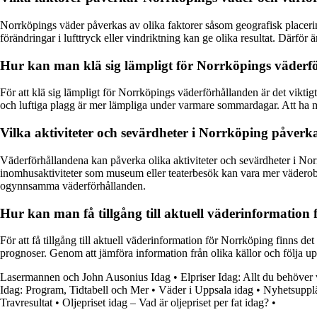
Norrköpings väder påverkas av olika faktorer såsom geografisk placering
förändringar i lufttryck eller vindriktning kan ge olika resultat. Därför 
Hur kan man klä sig lämpligt för Norrköpings väderf
För att klä sig lämpligt för Norrköpings väderförhållanden är det viktigt
och luftiga plagg är mer lämpliga under varmare sommardagar. Att ha m
Vilka aktiviteter och sevärdheter i Norrköping påver
Väderförhållandena kan påverka olika aktiviteter och sevärdheter i Nor
inomhusaktiviteter som museum eller teaterbesök kan vara mer väderob
ogynnsamma väderförhållanden.
Hur kan man få tillgång till aktuell väderinformation 
För att få tillgång till aktuell väderinformation för Norrköping finns de
prognoser. Genom att jämföra information från olika källor och följa 
Lasermannen och John Ausonius Idag
•
Elpriser Idag: Allt du behöver
Idag: Program, Tidtabell och Mer
•
Väder i Uppsala idag
•
Nyhetsupplä
Travresultat
•
Oljepriset idag – Vad är oljepriset per fat idag?
•