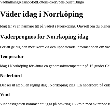
Vadhållning
Kasino
Slott
Lotteri
Poker
Spel
Roulett
Bingo
Väder idag i Norrköping
Idag tar vi en närmare titt på vädret i Norrköping. Oavsett om du planerar
Väderprognos för Norrköping idag
För att ge dig den mest korrekta och uppdaterade informationen om vädre
Temperatur
Idag i Norrköping förväntas en genomsnittstemperatur på 15 grader Cel
Nederbörd
Det ser ut att bli en regnig dag i Norrköping idag. En nederbörd på ci
Vind
Vindhastigheten kommer att ligga på omkring 15 km/h med skiftande rik