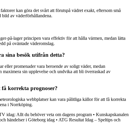
aktorer kan göra det svårt att förutspå vädret exakt, eftersom små
ad bild av väderförhållandena.
ager-på-lager principen vara effektiv för att hålla värmen, medan lätta
eredd på oväntade väderomslag.
a sina besök utifrån detta?
kar eller promenader vara beroende av soligt väder, medan
 maximera sin upplevelse och undvika att bli överraskad av
tt få korrekta prognoser?
eteorologiska webbplatser kan vara pålitliga källor för att få korrekta
dena i Norrköping.
TV idag: Allt du behöver veta om dagens program
•
Kunskapskanalen
och händelser i Göteborg idag
•
ATG Resultat Idag – Speltips och