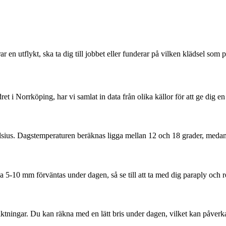
 en utflykt, ska ta dig till jobbet eller funderar på vilken klädsel som pa
t i Norrköping, har vi samlat in data från olika källor för att ge dig 
sius. Dagstemperaturen beräknas ligga mellan 12 och 18 grader, medan 
rka 5-10 mm förväntas under dagen, så se till att ta med dig paraply oc
tningar. Du kan räkna med en lätt bris under dagen, vilket kan påverk