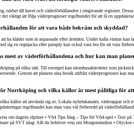
, närhet till havet och väderförhållanden i omgivande regioner. Dessa f
är det viktigt att följa väderprognoser regelbundet för att få en uppdater
örhållanden för att vara både bekväm och skyddad?
 att ha kläder som är anpassade efter årstiden. Under kalla vintrar kan l
ed sig en regnjacka eller paraply kan också vara bra för att vara förb
kas mest av väderförhållandena och hur kan man planer
rköping på olika sätt. Till exempel kan utomhusaktiviteter som picknic
eroende. Genom att planera sina besök utifrån väderprognosen kan man
för Norrköping och vilka källor är mest pålitliga för a
t olika källor att använda sig av. Lokala nyhetskanaler, väderappar och m
uppdateringar regelbundet kan man vara väl förberedd på väderförhållan
 veta om dagens elpriser
•
V64 Tips Idag – Tips för V64-spel
•
Trav på 
sare på SVT idag: Allt du behöver veta om Morgonstudion
•
Olyckor 