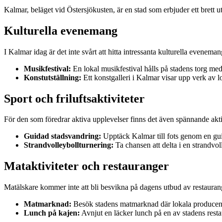
Kalmar, beläget vid Östersjökusten, är en stad som erbjuder ett brett u
Kulturella evenemang
I Kalmar idag är det inte svårt att hitta intressanta kulturella evenema
Musikfestival:
En lokal musikfestival hålls på stadens torg med 
Konstutställning:
Ett konstgalleri i Kalmar visar upp verk av lo
Sport och friluftsaktiviteter
För den som föredrar aktiva upplevelser finns det även spännande aktivi
Guidad stadsvandring:
Upptäck Kalmar till fots genom en gui
Strandvolleybollturnering:
Ta chansen att delta i en strandvol
Mataktiviteter och restauranger
Matälskare kommer inte att bli besvikna på dagens utbud av restauran
Matmarknad:
Besök stadens matmarknad där lokala producenter
Lunch på kajen:
Avnjut en läcker lunch på en av stadens resta