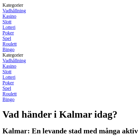
Kategorier
Vadhållning
Kasino
Slott
Lotteri
Poker
Spel
Roulett
Bingo
Kategorier
Vadhållning
Kasino
Slott
Lotteri
Poker
Spel
Roulett
Bingo
Vad händer i Kalmar idag?
Kalmar: En levande stad med många aktiv