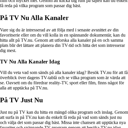
film och mycket mer. Genom att klicka dig runt på sajten kan du enkelt
få reda på vilka program som passar dig bäst.
På TV Nu Alla Kanaler
Vare sig du är intresserad av att följa med i senaste avsnittet av din
favoritserie eller om du vill kolla in en spännande dokumentär, kan du
hitta allt på TV.nu. Genom att utforska alla kanaler på en och samma
plats blir det lättare att planera din TV-tid och hitta det som intresserar
dig mest.
TV Nu Alla Kanaler Idag
Vill du veta vad som sänds på alla kanaler idag? Besök TV.nu för att få
överblick över dagens TV-tablå och se vilka program som är värda att
se. Oavsett om du föredrar reality-TV, sport eller film, finns något för
alla att upptäcka på TV.nu.
På TV Just Nu
Just nu på TV kan du hitta en mängd olika program och inslag. Genom
att surfa in på TV.nu kan du enkelt få reda på vad som sänds just nu
och välja det som passar dig bäst. Missa inte chansen att upptäcka nya
favoriter och spännande TV-program genom att besöka TV.nu idag.