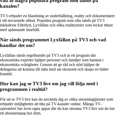
vad är några populära program som sänds på
kanalen?
TV3 erbjuder en blandning av underhållning, reality och dokumentärer
i sitt nuvarande utbud. Populära program som ofta sänds på TV3
inkluderar Efterlyst, Lyxfällan och olika realityserier som lockar tittare
med spännande innehåll.
När sänds programmet Lyxfällan på TV3 och vad
handlar det om?
Lyxfällan sänds regelbundet på TV3 och är ett program där
ekonomiska experter hjälper personer och familjer som hamnat i
ekonomiska svårigheter. Genom att ge råd och stöd hjälper de
deltagarna att komma till rätta med sin ekonomi och skapa en bättre
framtid.
Hur kan jag se TV3 live om jag vill följa med i
programmen i realtid?
För att se TV3 live kan du använda dig av olika streamingtjänster som
erbjuder möjligheten att titta på TV-kanaler online. Många TV-
operatörer har även egna appar där du kan streama TV3 live om du har
ett abonnemang hos dem.