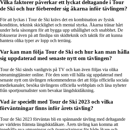
Vilka faktorer påverkar ett lyckat deltagande i Tour
de Ski och hur förbereder sig åkarna inför tävlingen?
För att lyckas i Tour de Ski krävs det en kombination av fysisk
kondition, teknisk skicklighet och mental styrka. Åkarna tränar hårt
under hela säsongen för att bygga upp uthållighet och snabbhet. De
fokuserar även på att finslipa sin skidteknik och taktik för att kunna
hantera olika typer av lopp och terräng.
Var kan man följa Tour de Ski och hur kan man hålla
sig uppdaterad med senaste nytt om tävlingen?
Tour de Ski sänds vanligtvis på TV och kan även följas via olika
streamingtjänster online. För den som vill hålla sig uppdaterad med
senaste nytt om tävlingen rekommenderas det att följa officiella sociala
mediekanaler, besöka tävlingens officiella webbplats och läsa nyheter
från sportjournalister som bevakar längdskidåkning.
Vad är speciellt med Tour de Ski 2023 och vilka
förväntningar finns inför årets tävling?
Tour de Ski 2023 förväntas bli en spännande tävling med deltagande
av världens främsta längdskidåkare. Årets tävling kan komma att
innehålla nya utmaningar och överraskningar för både åkare och