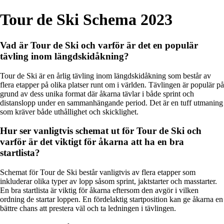
Tour de Ski Schema 2023
Vad är Tour de Ski och varför är det en populär
tävling inom längdskidåkning?
Tour de Ski är en årlig tävling inom längdskidåkning som består av
flera etapper på olika platser runt om i världen. Tävlingen är populär på
grund av dess unika format där åkarna tävlar i både sprint och
distanslopp under en sammanhängande period. Det är en tuff utmaning
som kräver både uthållighet och skicklighet.
Hur ser vanligtvis schemat ut för Tour de Ski och
varför är det viktigt för åkarna att ha en bra
startlista?
Schemat för Tour de Ski består vanligtvis av flera etapper som
inkluderar olika typer av lopp såsom sprint, jaktstarter och masstarter.
En bra startlista är viktig för åkarna eftersom den avgör i vilken
ordning de startar loppen. En fördelaktig startposition kan ge åkarna en
bättre chans att prestera väl och ta ledningen i tävlingen.