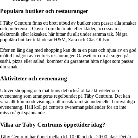
Populära butiker och restauranger
I Täby Centrum finns ett brett utbud av butiker som passar alla smaker
och preferenser. Oavsett om du är ute efter kläder, accessoarer,
elektronik eller leksaker, här hittar du allt under samma tak. Några
populära butiker inkluderar H&M, Zara och Clas Ohlson.
Efter en lång dag med shopping kan du ta en paus och njuta av en god
måltid i någon av centrets restauranger. Oavsett om du är sugen på
sushi, pizza eller sallad, kommer du garanterat hitta något som passar
din smak.
Aktiviteter och evenemang
Utöver shopping och mat finns det också olika aktiviteter och
evenemang som arrangeras regelbundet på Täby Centrum. Det kan
vara allt från modevisningar till musikframträdanden eller barnvänliga
evenemang. Håll koll på centrets evenemangskalender för att inte
missa något spännande.
Vilka är Täby Centrums öppettider idag?
Täby Centrum har öppet mellan kl. 10:00 och kl. 20:00 idag. Det är