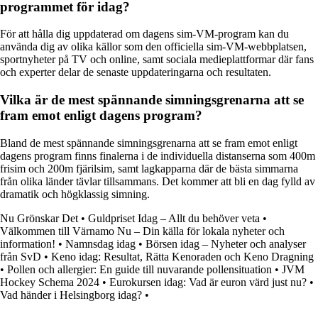
programmet för idag?
För att hålla dig uppdaterad om dagens sim-VM-program kan du
använda dig av olika källor som den officiella sim-VM-webbplatsen,
sportnyheter på TV och online, samt sociala medieplattformar där fans
och experter delar de senaste uppdateringarna och resultaten.
Vilka är de mest spännande simningsgrenarna att se
fram emot enligt dagens program?
Bland de mest spännande simningsgrenarna att se fram emot enligt
dagens program finns finalerna i de individuella distanserna som 400m
frisim och 200m fjärilsim, samt lagkapparna där de bästa simmarna
från olika länder tävlar tillsammans. Det kommer att bli en dag fylld av
dramatik och högklassig simning.
Nu Grönskar Det
•
Guldpriset Idag – Allt du behöver veta
•
Välkommen till Värnamo Nu – Din källa för lokala nyheter och
information!
•
Namnsdag idag
•
Börsen idag – Nyheter och analyser
från SvD
•
Keno idag: Resultat, Rätta Kenoraden och Keno Dragning
•
Pollen och allergier: En guide till nuvarande pollensituation
•
JVM
Hockey Schema 2024
•
Eurokursen idag: Vad är euron värd just nu?
•
Vad händer i Helsingborg idag?
•