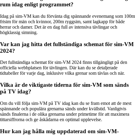
rum idag enligt programmet?
Idag på sim-VM kan du förvänta dig spännande evenemang som 100m
frisim för män och kvinnor, 200m ryggsim, samt lagkapp för både
herrar och damer. Det är en dag full av intensiva tävlingar och
högklassig simning.
Var kan jag hitta det fullständiga schemat för sim-VM
2024?
Det fullständiga schemat för sim-VM 2024 finns tillgängligt på den
officiella webbplatsen för tävlingen. Där kan du se detaljerade
tidtabeller för varje dag, inklusive vilka grenar som tävlas och när.
Vilka är de viktigaste tiderna för sim-VM som sänds
på TV idag?
Om du vill följa sim-VM på TV idag kan du se fram emot att de mest
spännande och populära grenarna sänds under kvällstid. Vanligtvis
sänds finalerna i de olika grenarna under primetime för att maximera
tittarsiffrorna och ge åskådarna en optimal upplevelse.
Hur kan jag hålla mig uppdaterad om sim-VM-