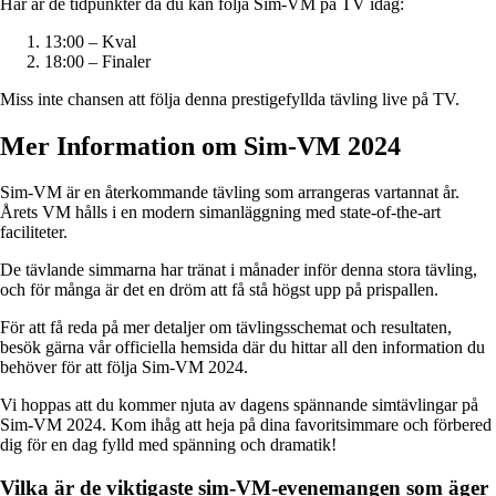
Här är de tidpunkter då du kan följa Sim-VM på TV idag:
13:00 – Kval
18:00 – Finaler
Miss inte chansen att följa denna prestigefyllda tävling live på TV.
Mer Information om Sim-VM 2024
Sim-VM är en återkommande tävling som arrangeras vartannat år.
Årets VM hålls i en modern simanläggning med state-of-the-art
faciliteter.
De tävlande simmarna har tränat i månader inför denna stora tävling,
och för många är det en dröm att få stå högst upp på prispallen.
För att få reda på mer detaljer om tävlingsschemat och resultaten,
besök gärna vår officiella hemsida där du hittar all den information du
behöver för att följa Sim-VM 2024.
Vi hoppas att du kommer njuta av dagens spännande simtävlingar på
Sim-VM 2024. Kom ihåg att heja på dina favoritsimmare och förbered
dig för en dag fylld med spänning och dramatik!
Vilka är de viktigaste sim-VM-evenemangen som äger