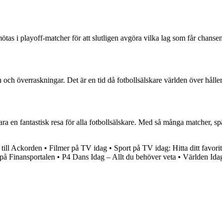
as i playoff-matcher för att slutligen avgöra vilka lag som får chansen 
 och överraskningar. Det är en tid då fotbollsälskare världen över håller 
 vara en fantastisk resa för alla fotbollsälskare. Med så många matcher
till Ackorden
•
Filmer på TV idag
•
Sport på TV idag: Hitta ditt favor
 på Finansportalen
•
P4 Dans Idag – Allt du behöver veta
•
Världen Ida