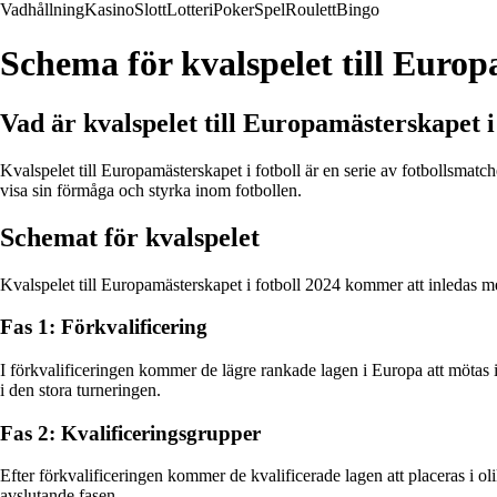
Vadhållning
Kasino
Slott
Lotteri
Poker
Spel
Roulett
Bingo
Schema för kvalspelet till Europ
Vad är kvalspelet till Europamästerskapet i
Kvalspelet till Europamästerskapet i fotboll är en serie av fotbollsmatcher
visa sin förmåga och styrka inom fotbollen.
Schemat för kvalspelet
Kvalspelet till Europamästerskapet i fotboll 2024 kommer att inledas m
Fas 1: Förkvalificering
I förkvalificeringen kommer de lägre rankade lagen i Europa att mötas i en
i den stora turneringen.
Fas 2: Kvalificeringsgrupper
Efter förkvalificeringen kommer de kvalificerade lagen att placeras i o
avslutande fasen.