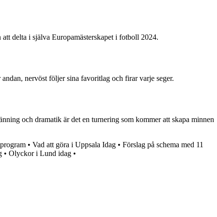
att delta i själva Europamästerskapet i fotboll 2024.
andan, nervöst följer sina favoritlag och firar varje seger.
, spänning och dramatik är det en turnering som kommer att skapa minnen
itprogram
•
Vad att göra i Uppsala Idag
•
Förslag på schema med 11
g
•
Olyckor i Lund idag
•