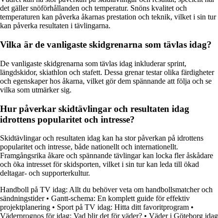
det gäller snöförhållanden och temperatur. Snöns kvalitet och
temperaturen kan påverka åkarnas prestation och teknik, vilket i sin tur
kan påverka resultaten i tävlingarna.
Vilka är de vanligaste skidgrenarna som tävlas idag?
De vanligaste skidgrenarna som tävlas idag inkluderar sprint,
längdskidor, skiathlon och stafett. Dessa grenar testar olika färdigheter
och egenskaper hos åkarna, vilket gör dem spännande att följa och se
vilka som utmärker sig.
Hur påverkar skidtävlingar och resultaten idag
idrottens popularitet och intresse?
Skidtävlingar och resultaten idag kan ha stor påverkan på idrottens
popularitet och intresse, både nationellt och internationellt.
Framgångsrika åkare och spännande tävlingar kan locka fler åskådare
och öka intresset för skidsporten, vilket i sin tur kan leda till ökad
deltagar- och supporterkultur.
Handboll på TV idag: Allt du behöver veta om handbollsmatcher och
sändningstider
•
Gantt-schema: En komplett guide för effektiv
projektplanering
•
Sport på TV idag: Hitta ditt favoritprogram
•
Väderprognos för idag: Vad blir det för väder?
•
Väder i Göteborg idag