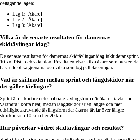
deltagande lagen:
Lag 1: [Åkare]
Lag 2: [Åkare]
Lag 3: [Åkare]
Vilka är de senaste resultaten för damernas
skidtävlingar idag?
De senaste resultaten för damernas skidtävlingar idag inkluderar sprint,
10 km fristil och skiathlon. Resultaten visar vilka åkare som presterade
bäst i de olika grenarna och vilka som tog pallplaceringar.
Vad är skillnaden mellan sprint och längdskidor när
det gäller tävlingar?
Sprint är en kortare och snabbare tävlingsform där åkarna tävlar mot
varandra i korta heat, medan längdskidor är en längre och mer
uthållighetskrävande tävlingsform där åkarna tävlar över längre
sträckor som 10 km eller 20 km.
Hur påverkar vädret skidtävlingar och resultat?
Vädret kan ha stor påverkan på skidtävlingar och resultat, speciellt när