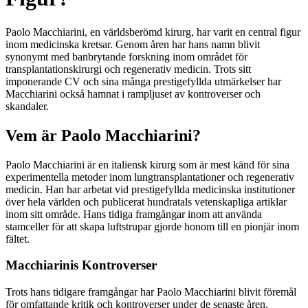
Paolo Macchiarini, en världsberömd kirurg, har varit en central figur
inom medicinska kretsar. Genom åren har hans namn blivit
synonymt med banbrytande forskning inom området för
transplantationskirurgi och regenerativ medicin. Trots sitt
imponerande CV och sina många prestigefyllda utmärkelser har
Macchiarini också hamnat i rampljuset av kontroverser och
skandaler.
Vem är Paolo Macchiarini?
Paolo Macchiarini är en italiensk kirurg som är mest känd för sina
experimentella metoder inom lungtransplantationer och regenerativ
medicin. Han har arbetat vid prestigefyllda medicinska institutioner
över hela världen och publicerat hundratals vetenskapliga artiklar
inom sitt område. Hans tidiga framgångar inom att använda
stamceller för att skapa luftstrupar gjorde honom till en pionjär inom
fältet.
Macchiarinis Kontroverser
Trots hans tidigare framgångar har Paolo Macchiarini blivit föremål
för omfattande kritik och kontroverser under de senaste åren.