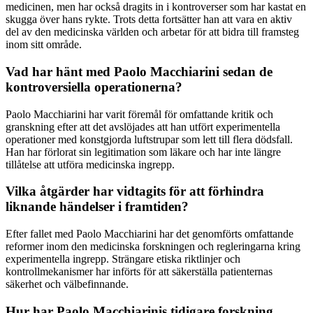
medicinen, men har också dragits in i kontroverser som har kastat en
skugga över hans rykte. Trots detta fortsätter han att vara en aktiv
del av den medicinska världen och arbetar för att bidra till framsteg
inom sitt område.
Vad har hänt med Paolo Macchiarini sedan de
kontroversiella operationerna?
Paolo Macchiarini har varit föremål för omfattande kritik och
granskning efter att det avslöjades att han utfört experimentella
operationer med konstgjorda luftstrupar som lett till flera dödsfall.
Han har förlorat sin legitimation som läkare och har inte längre
tillåtelse att utföra medicinska ingrepp.
Vilka åtgärder har vidtagits för att förhindra
liknande händelser i framtiden?
Efter fallet med Paolo Macchiarini har det genomförts omfattande
reformer inom den medicinska forskningen och regleringarna kring
experimentella ingrepp. Strängare etiska riktlinjer och
kontrollmekanismer har införts för att säkerställa patienternas
säkerhet och välbefinnande.
Hur har Paolo Macchiarinis tidigare forskning