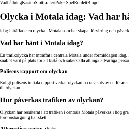
Vadhållning
Kasino
Slott
Lotteri
Poker
Spel
Roulett
Bingo
Olycka i Motala idag: Vad har h
Idag inträffade en olycka i Motala som har skapat förvirring och påver
Vad har hänt i Motala idag?
En trafikolycka har inträffat i centrala Motala under förmiddagen idag. 
snabbt varit på plats för att bistå och säkerställa att inga allvarliga pers
Polisens rapport om olyckan
Enligt polisens initiala rapport verkar olyckan ha orsakats av en förare
till olyckan.
Hur påverkas trafiken av olyckan?
Olyckan har resulterat i att trafiken i centrala Motala påverkas i hög g
fordonsbärgning har skett.
Alternativa vägar att ta