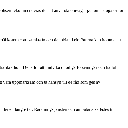
igt polisen rekommenderas det att använda omvägar genom sidogator för
nesmål kommer att samlas in och de inblandade förarna kan komma att
trafikradion. Detta för att undvika onödiga förseningar och ha full
 att vara uppmärksam och ta hänsyn till de råd som ges av
under en längre tid. Räddningstjänsten och ambulans kallades till