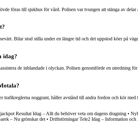
övde föras till sjukhus för vård. Polisen var tvungen att stänga av dela
t?
sevärt. Bilar stod stilla under en längre tid och det uppstod köer på väg
a idag?
assistera de inblandade i olyckan. Polisen genomförde en utredning för at
 Motala?
ljer trafikreglerna noggrant, håller avstånd till andra fordon och kör med
jackpot Resultat Idag – Allt du behöver veta om dagens dragning
•
Nyh
 Sarek – Nu grönskar det
•
Driftstörningar Tele2 Idag – Information och