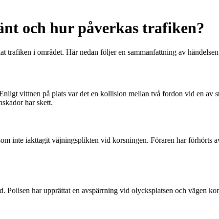
änt och hur påverkas trafiken?
kat trafiken i området. Här nedan följer en sammanfattning av händelse
Enligt vittnen på plats var det en kollision mellan två fordon vid en av
onskador har skett.
 som inte iakttagit väjningsplikten vid korsningen. Föraren har förhörts 
rad. Polisen har upprättat en avspärrning vid olycksplatsen och vägen ko