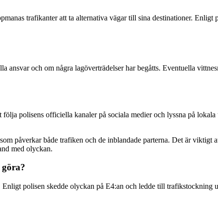
pmanas trafikanter att ta alternativa vägar till sina destinationer. Enl
älla ansvar och om några lagöverträdelser har begåtts. Eventuella vitt
ölja polisens officiella kanaler på sociala medier och lyssna på lokala 
g som påverkar både trafiken och de inblandade parterna. Det är viktigt
band med olyckan.
t göra?
. Enligt polisen skedde olyckan på E4:an och ledde till trafikstockning 