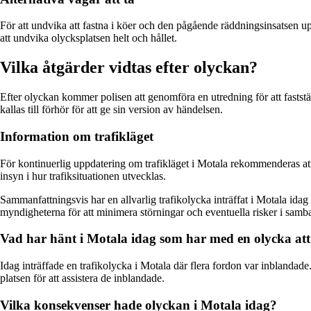
För att undvika att fastna i köer och den pågående räddningsinsatsen up
att undvika olycksplatsen helt och hållet.
Vilka åtgärder vidtas efter olyckan?
Efter olyckan kommer polisen att genomföra en utredning för att fastst
kallas till förhör för att ge sin version av händelsen.
Information om trafikläget
För kontinuerlig uppdatering om trafikläget i Motala rekommenderas att f
insyn i hur trafiksituationen utvecklas.
Sammanfattningsvis har en allvarlig trafikolycka inträffat i Motala ida
myndigheterna för att minimera störningar och eventuella risker i sam
Vad har hänt i Motala idag som har med en olycka at
Idag inträffade en trafikolycka i Motala där flera fordon var inblandade
platsen för att assistera de inblandade.
Vilka konsekvenser hade olyckan i Motala idag?