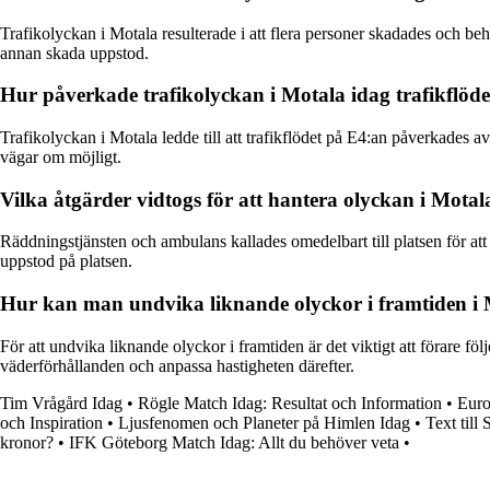
Trafikolyckan i Motala resulterade i att flera personer skadades och beh
annan skada uppstod.
Hur påverkade trafikolyckan i Motala idag trafikflöde
Trafikolyckan i Motala ledde till att trafikflödet på E4:an påverkades av
vägar om möjligt.
Vilka åtgärder vidtogs för att hantera olyckan i Motal
Räddningstjänsten och ambulans kallades omedelbart till platsen för att 
uppstod på platsen.
Hur kan man undvika liknande olyckor i framtiden i
För att undvika liknande olyckor i framtiden är det viktigt att förare fö
väderförhållanden och anpassa hastigheten därefter.
Tim Vrågård Idag
•
Rögle Match Idag: Resultat och Information
•
Euro
och Inspiration
•
Ljusfenomen och Planeter på Himlen Idag
•
Text till
kronor?
•
IFK Göteborg Match Idag: Allt du behöver veta
•