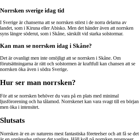
Norrsken sverige idag tid
I Sverige är chanserna att se norrsken störst i de norra delarna av
landet, som i Kiruna eller Abisko. Men det händer även att norrsken
syns längre söderut, som i Skåne, särskilt vid starka solstormar.
Kan man se norrsken idag i Skåne?
Det är ovanligt men inte omöjligt att se norrsken i Skåne. Om
förutsättningarna är rätt och solstormen är kraftfull kan chansen att se
norrsken öka även i södra Sverige.
Hur ser man norrsken?
För att se norrsken behöver du vara på en plats med minimal
ljusförorening och ha tålamod. Norrskenet kan vara svagt till en början
men öka i intensitet.
Slutsats
Norrsken är en av naturens mest fantastiska företeelser och att få se det
är en upplevelse utöver det vanliga. Håll koll på norrsken prognoser