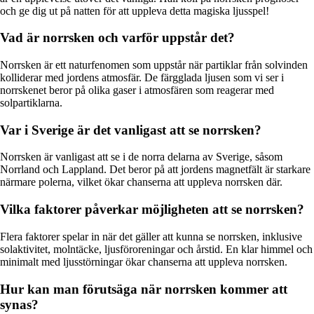
och ge dig ut på natten för att uppleva detta magiska ljusspel!
Vad är norrsken och varför uppstår det?
Norrsken är ett naturfenomen som uppstår när partiklar från solvinden
kolliderar med jordens atmosfär. De färgglada ljusen som vi ser i
norrskenet beror på olika gaser i atmosfären som reagerar med
solpartiklarna.
Var i Sverige är det vanligast att se norrsken?
Norrsken är vanligast att se i de norra delarna av Sverige, såsom
Norrland och Lappland. Det beror på att jordens magnetfält är starkare
närmare polerna, vilket ökar chanserna att uppleva norrsken där.
Vilka faktorer påverkar möjligheten att se norrsken?
Flera faktorer spelar in när det gäller att kunna se norrsken, inklusive
solaktivitet, molntäcke, ljusföroreningar och årstid. En klar himmel och
minimalt med ljusstörningar ökar chanserna att uppleva norrsken.
Hur kan man förutsäga när norrsken kommer att
synas?