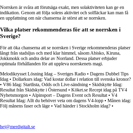
Norrsken är svåra att förutsäga exakt, men solaktiviteten kan ge en
indikation. Genom att följa solens aktivitet och solfläckar kan man få
en uppfattning om när chanserna är störst att se norrsken.
Vilka platser rekommenderas för att se norrsken i
Sverige?
För att öka chanserna att se norrsken i Sverige rekommenderas platser
långt från stadsljus och med klar himmel, såsom Abisko, Kiruna,
Jokkmokk och andra delar av Norrland. Dessa platser erbjuder
optimala förhållanden för att uppleva norrskenets magi.
Melodikrysset Lösning Idag – Sveriges Radio
•
Dagens Dubbel Tips
Idag
•
Dollarkurs idag: Vad kostar dollar i relation till svenska kronor?
•
V86 Idag: Startlista, Odds och Live-sändning
•
Skidskytte Idag:
Resultat från Skidskytte i Östersund
•
Köket.se Recept idag på TV4
Nyhetsmorgon
•
Alpinsport – Dagens Event och Resultat
•
V4
Resultat Idag: Allt du behöver veta om dagens V4-lopp
•
Månen idag:
Följ månens faser och läge
•
Vad händer i Stockholm idag?
•
hej@merdigitalt.se