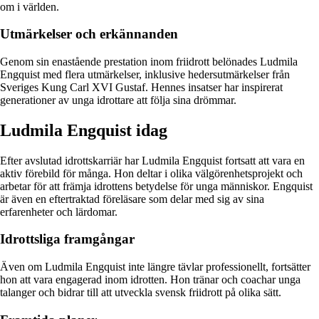
om i världen.
Utmärkelser och erkännanden
Genom sin enastående prestation inom friidrott belönades Ludmila
Engquist med flera utmärkelser, inklusive hedersutmärkelser från
Sveriges Kung Carl XVI Gustaf. Hennes insatser har inspirerat
generationer av unga idrottare att följa sina drömmar.
Ludmila Engquist idag
Efter avslutad idrottskarriär har Ludmila Engquist fortsatt att vara en
aktiv förebild för många. Hon deltar i olika välgörenhetsprojekt och
arbetar för att främja idrottens betydelse för unga människor. Engquist
är även en eftertraktad föreläsare som delar med sig av sina
erfarenheter och lärdomar.
Idrottsliga framgångar
Även om Ludmila Engquist inte längre tävlar professionellt, fortsätter
hon att vara engagerad inom idrotten. Hon tränar och coachar unga
talanger och bidrar till att utveckla svensk friidrott på olika sätt.