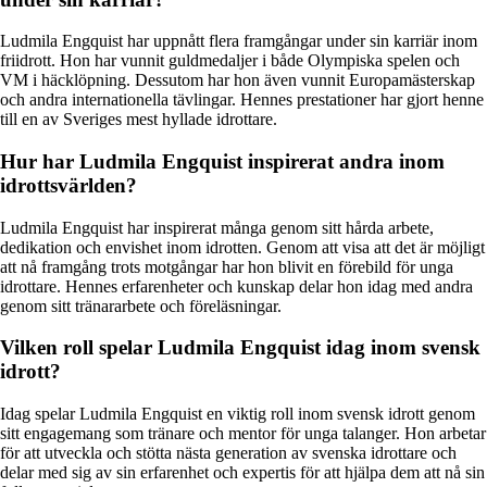
Ludmila Engquist har uppnått flera framgångar under sin karriär inom
friidrott. Hon har vunnit guldmedaljer i både Olympiska spelen och
VM i häcklöpning. Dessutom har hon även vunnit Europamästerskap
och andra internationella tävlingar. Hennes prestationer har gjort henne
till en av Sveriges mest hyllade idrottare.
Hur har Ludmila Engquist inspirerat andra inom
idrottsvärlden?
Ludmila Engquist har inspirerat många genom sitt hårda arbete,
dedikation och envishet inom idrotten. Genom att visa att det är möjligt
att nå framgång trots motgångar har hon blivit en förebild för unga
idrottare. Hennes erfarenheter och kunskap delar hon idag med andra
genom sitt tränararbete och föreläsningar.
Vilken roll spelar Ludmila Engquist idag inom svensk
idrott?
Idag spelar Ludmila Engquist en viktig roll inom svensk idrott genom
sitt engagemang som tränare och mentor för unga talanger. Hon arbetar
för att utveckla och stötta nästa generation av svenska idrottare och
delar med sig av sin erfarenhet och expertis för att hjälpa dem att nå sin