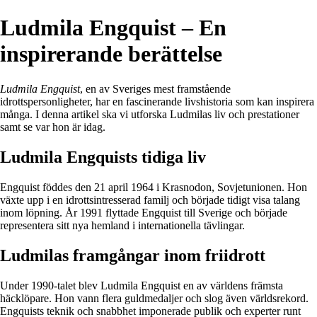
Ludmila Engquist – En
inspirerande berättelse
Ludmila Engquist
, en av Sveriges mest framstående
idrottspersonligheter, har en fascinerande livshistoria som kan inspirera
många. I denna artikel ska vi utforska Ludmilas liv och prestationer
samt se var hon är idag.
Ludmila Engquists tidiga liv
Engquist föddes den 21 april 1964 i Krasnodon, Sovjetunionen. Hon
växte upp i en idrottsintresserad familj och började tidigt visa talang
inom löpning. År 1991 flyttade Engquist till Sverige och började
representera sitt nya hemland i internationella tävlingar.
Ludmilas framgångar inom friidrott
Under 1990-talet blev Ludmila Engquist en av världens främsta
häcklöpare. Hon vann flera guldmedaljer och slog även världsrekord.
Engquists teknik och snabbhet imponerade publik och experter runt