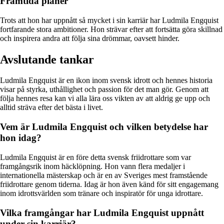
Framtida planer
Trots att hon har uppnått så mycket i sin karriär har Ludmila Engquist
fortfarande stora ambitioner. Hon strävar efter att fortsätta göra skillnad
och inspirera andra att följa sina drömmar, oavsett hinder.
Avslutande tankar
Ludmila Engquist är en ikon inom svensk idrott och hennes historia
visar på styrka, uthållighet och passion för det man gör. Genom att
följa hennes resa kan vi alla lära oss vikten av att aldrig ge upp och
alltid sträva efter det bästa i livet.
Vem är Ludmila Engquist och vilken betydelse har
hon idag?
Ludmila Engquist är en före detta svensk friidrottare som var
framgångsrik inom häcklöpning. Hon vann flera medaljer i
internationella mästerskap och är en av Sveriges mest framstående
friidrottare genom tiderna. Idag är hon även känd för sitt engagemang
inom idrottsvärlden som tränare och inspiratör för unga idrottare.
Vilka framgångar har Ludmila Engquist uppnått
under sin karriär?