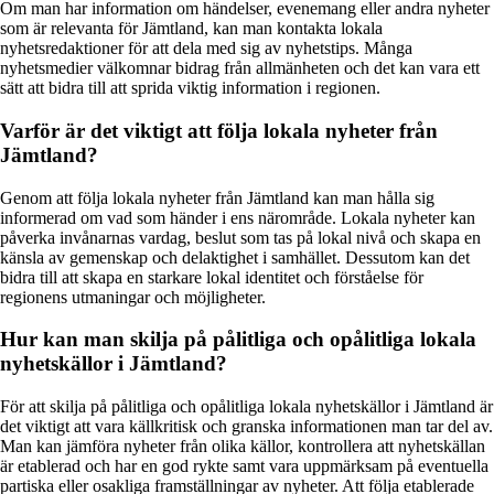
Om man har information om händelser, evenemang eller andra nyheter
som är relevanta för Jämtland, kan man kontakta lokala
nyhetsredaktioner för att dela med sig av nyhetstips. Många
nyhetsmedier välkomnar bidrag från allmänheten och det kan vara ett
sätt att bidra till att sprida viktig information i regionen.
Varför är det viktigt att följa lokala nyheter från
Jämtland?
Genom att följa lokala nyheter från Jämtland kan man hålla sig
informerad om vad som händer i ens närområde. Lokala nyheter kan
påverka invånarnas vardag, beslut som tas på lokal nivå och skapa en
känsla av gemenskap och delaktighet i samhället. Dessutom kan det
bidra till att skapa en starkare lokal identitet och förståelse för
regionens utmaningar och möjligheter.
Hur kan man skilja på pålitliga och opålitliga lokala
nyhetskällor i Jämtland?
För att skilja på pålitliga och opålitliga lokala nyhetskällor i Jämtland är
det viktigt att vara källkritisk och granska informationen man tar del av.
Man kan jämföra nyheter från olika källor, kontrollera att nyhetskällan
är etablerad och har en god rykte samt vara uppmärksam på eventuella
partiska eller osakliga framställningar av nyheter. Att följa etablerade