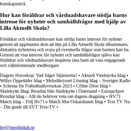
kunskapsnivå.
Hur kan föräldrar och vårdnadshavare stödja barns
intresse för nyheter och samhällsfrågor med hjälp av
Lilla Aktuellt Skola?
Föräldrar och vårdnadshavare kan stödja barns intresse för nyheter
genom att uppmuntra dem att titta på Lilla Aktuellt Skola tillsammans,
diskutera nyheterna och svara på eventuella frågor som barnen kan ha.
Genom att visa intresse för nyheter och samhällsfrågor själva kan
föräldrar och vårdnadshavare inspirera sina barn att vara engagerade
och välinformerade medborgare.
Dagens Horoskop: Vad Säger Stjärnorna?
•
Aktuell Vindstyrka Idag
•
Willys Öppettider Idag
•
Melodikrysset Lösning Idag – Sveriges Radio
•
Schema för Fotbollsallsvenskan 2023
•
Céline Dion Idag
•
Skidskytte Idag: Resultat från Skidskytte i Östersund
•
Eurojackpot
Resultat Idag – Allt du behöver veta om dagens dragning
•
HV71
Match Idag – Följ Hv71:s Match Mot Oskarshamn Idag
•
Text TV Nu
– Din guide till SVT Text-TV
•
hej@merdigitalt.se