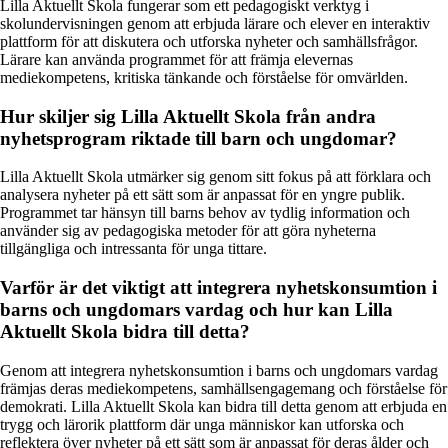
Lilla Aktuellt Skola fungerar som ett pedagogiskt verktyg i
skolundervisningen genom att erbjuda lärare och elever en interaktiv
plattform för att diskutera och utforska nyheter och samhällsfrågor.
Lärare kan använda programmet för att främja elevernas
mediekompetens, kritiska tänkande och förståelse för omvärlden.
Hur skiljer sig Lilla Aktuellt Skola från andra
nyhetsprogram riktade till barn och ungdomar?
Lilla Aktuellt Skola utmärker sig genom sitt fokus på att förklara och
analysera nyheter på ett sätt som är anpassat för en yngre publik.
Programmet tar hänsyn till barns behov av tydlig information och
använder sig av pedagogiska metoder för att göra nyheterna
tillgängliga och intressanta för unga tittare.
Varför är det viktigt att integrera nyhetskonsumtion i
barns och ungdomars vardag och hur kan Lilla
Aktuellt Skola bidra till detta?
Genom att integrera nyhetskonsumtion i barns och ungdomars vardag
främjas deras mediekompetens, samhällsengagemang och förståelse för
demokrati. Lilla Aktuellt Skola kan bidra till detta genom att erbjuda en
trygg och lärorik plattform där unga människor kan utforska och
reflektera över nyheter på ett sätt som är anpassat för deras ålder och