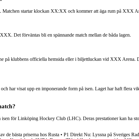
t. Matchen startar klockan XX:XX och kommer att äga rum på XXX A
XXX. Det förväntas bli en spännande match mellan de båda lagen.
på klubbens officiella hemsida eller i biljettluckan vid XXX Arena. Det
och har visat upp en imponerande form på isen. Laget har haft flera vi
match?
en för Linköping Hockey Club (LHC). Deras prestationer kan ha stor i
av de bästa priserna hos Rusta
•
P1 Direkt Nu: Lyssna på Sveriges Ra