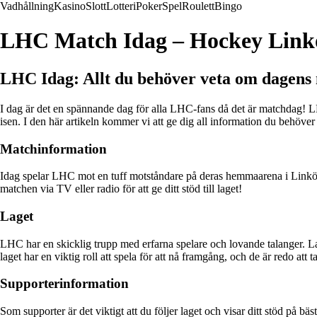
Vadhållning
Kasino
Slott
Lotteri
Poker
Spel
Roulett
Bingo
LHC Match Idag – Hockey Link
LHC Idag: Allt du behöver veta om dagens
I dag är det en spännande dag för alla LHC-fans då det är matchdag! 
isen. I den här artikeln kommer vi att ge dig all information du behöver
Matchinformation
Idag spelar LHC mot en tuff motståndare på deras hemmaarena i Linköping
matchen via TV eller radio för att ge ditt stöd till laget!
Laget
LHC har en skicklig trupp med erfarna spelare och lovande talanger. La
laget har en viktig roll att spela för att nå framgång, och de är redo att
Supporterinformation
Som supporter är det viktigt att du följer laget och visar ditt stöd på bäst