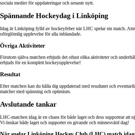
sociala medier för uppdateringar och senaste nytt.
Spännande Hockeydag i Linköping
Idag är Linköping fylld av hockeyfeber när LHC spelar sin match. Atmosf
oförglömlig upplevelse för alla inblandade.
Övriga Aktiviteter
Förutom själva matchen erbjuds det oftast olika aktiviteter och underhålln
erbjuds för en komplett hockeyupplevelse!
Resultat
Efter matchen kan du hålla dig uppdaterad med resultatet och eventuella 
matcher med spänning och optimism.
Avslutande tankar
LHC-matchen idag är en chans för både laget och dess supportrar att nju
Vi önskar både laget och supporter en givande och minnesvärd dag!
När spelar Linköping Hockey Club (LHC) match idag