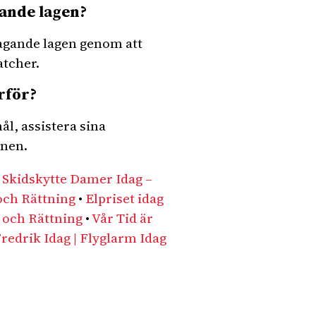
ande lagen?
agande lagen genom att
atcher.
rför?
l, assistera sina
anen.
•
Skidskytte Damer Idag –
 och Rättning
•
Elpriset idag
t och Rättning
•
Vår Tid är
redrik Idag | Flyglarm Idag