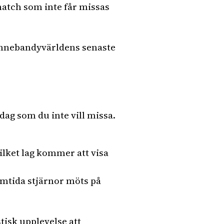
atch som inte får missas
m innebandyvärldens senaste
ag som du inte vill missa.
lket lag kommer att visa
mtida stjärnor möts på
tisk upplevelse att