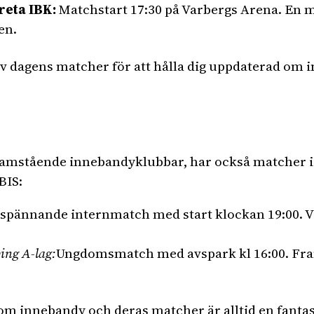
reta IBK:
Matchstart 17:30 på Varbergs Arena. En m
en.
a av dagens matcher för att hålla dig uppdaterad o
framstående innebandyklubbar, har också matcher id
BIS:
spännande internmatch med start klockan 19:00. Vi
ing A-lag:
Ungdomsmatch med avspark kl 16:00. Fra
nom innebandy och deras matcher är alltid en fantas