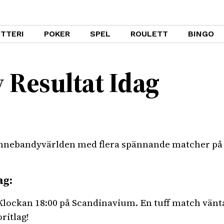
TTERI
POKER
SPEL
ROULETT
BINGO
 Resultat Idag
m innebandyvärlden med flera spännande matcher på
ag:
lockan 18:00 på Scandinavium. En tuff match väntar
ritlag!