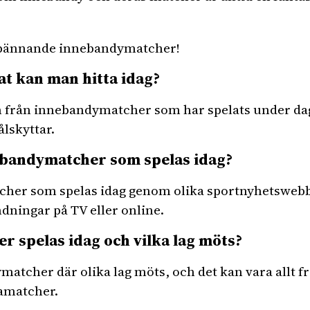
spännande innebandymatcher!
at kan man hitta idag?
en från innebandymatcher som har spelats under da
lskyttar.
ebandymatcher som spelas idag?
her som spelas idag genom olika sportnyhetswebbp
ndningar på TV eller online.
 spelas idag och vilka lag möts?
matcher där olika lag möts, och det kan vara allt fr
gamatcher.