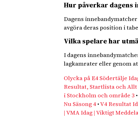
Hur påverkar dagens i
Dagens innebandymatcher ka
avgöra deras position i tab
Vilka spelare har utm
I dagens innebandymatcher 
lagkamrater eller genom att
Olycka på E4 Södertälje Ida
Resultat, Startlista och All
i Stockholm och område 3
Nu Säsong 4
•
V4 Resultat I
| VMA Idag | Viktigt Meddel