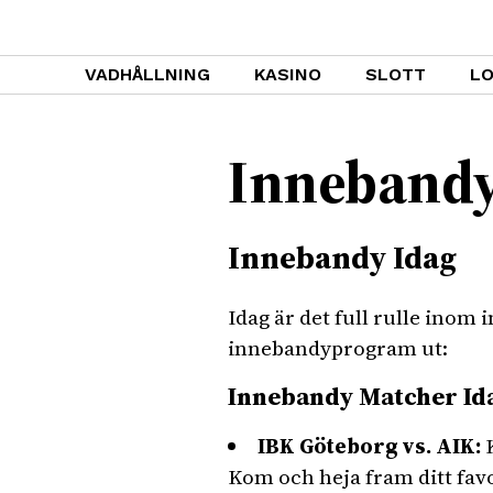
VADHÅLLNING
KASINO
SLOTT
LO
Innebandy
Innebandy Idag
Idag är det full rulle ino
innebandyprogram ut:
Innebandy Matcher Id
IBK Göteborg vs. AIK:
K
Kom och heja fram ditt favo