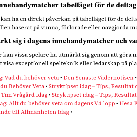
nnebandymatcher tabelläget för de deltag
n ha en direkt påverkan på tabelläget för de delt
ellen baserat på vunna, förlorade eller oavgjorda m
ärkt sig i dagens innebandymatcher och va
kan vissa spelare ha utmärkt sig genom att göra må
 visa exceptionell spelteknik eller ledarskap på pl
g: Vad du behöver veta
•
Den Senaste Vädernotisen
t du Behöver Veta
•
Stryktipset idag – Tips, Resultat
•
Tim Vrågård Idag
•
Stryktipset idag – Tips, Resulta
dag: Allt du behöver veta om dagens V4-lopp
•
Hesa F
ande till Allmänheten Idag
•