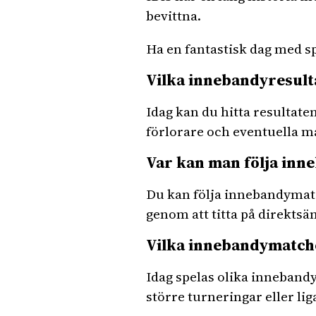
bevittna.
Ha en fantastisk dag med 
Vilka innebandyresult
Idag kan du hitta resultat
förlorare och eventuella må
Var kan man följa inn
Du kan följa innebandymatc
genom att titta på direktsä
Vilka innebandymatcher
Idag spelas olika innebandy
större turneringar eller li