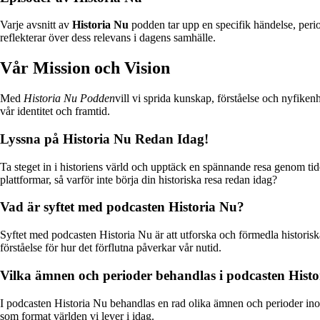
Varje avsnitt av
Historia Nu
podden tar upp en specifik händelse, perio
reflekterar över dess relevans i dagens samhälle.
Vår Mission och Vision
Med
Historia Nu Podden
vill vi sprida kunskap, förståelse och nyfike
vår identitet och framtid.
Lyssna på Historia Nu Redan Idag!
Ta steget in i historiens värld och upptäck en spännande resa genom ti
plattformar, så varför inte börja din historiska resa redan idag?
Vad är syftet med podcasten Historia Nu?
Syftet med podcasten Historia Nu är att utforska och förmedla historiska
förståelse för hur det förflutna påverkar vår nutid.
Vilka ämnen och perioder behandlas i podcasten Hist
I podcasten Historia Nu behandlas en rad olika ämnen och perioder inom 
som format världen vi lever i idag.