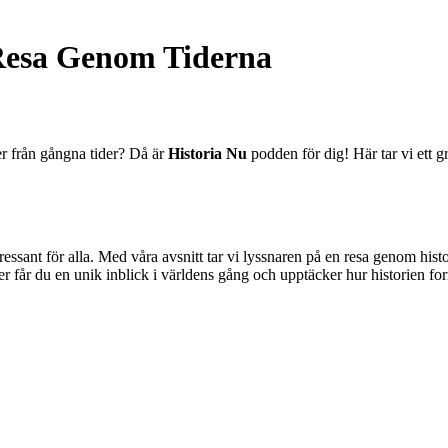
 Resa Genom Tiderna
er från gångna tider? Då är
Historia Nu
podden för dig! Här tar vi ett 
tressant för alla. Med våra avsnitt tar vi lyssnaren på en resa genom his
er får du en unik inblick i världens gång och upptäcker hur historien fo