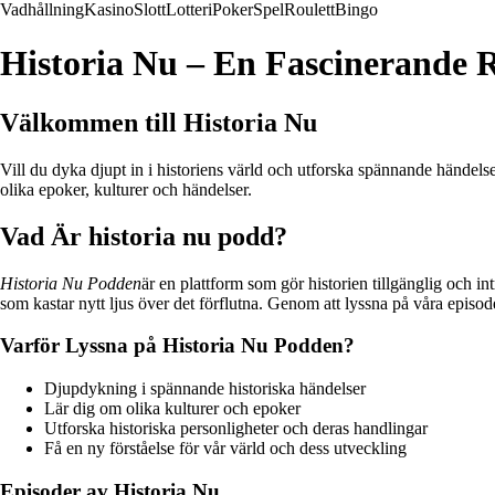
Vadhållning
Kasino
Slott
Lotteri
Poker
Spel
Roulett
Bingo
Historia Nu – En Fascinerande
Välkommen till Historia Nu
Vill du dyka djupt in i historiens värld och utforska spännande händels
olika epoker, kulturer och händelser.
Vad Är historia nu podd?
Historia Nu Podden
är en plattform som gör historien tillgänglig och in
som kastar nytt ljus över det förflutna. Genom att lyssna på våra episod
Varför Lyssna på Historia Nu Podden?
Djupdykning i spännande historiska händelser
Lär dig om olika kulturer och epoker
Utforska historiska personligheter och deras handlingar
Få en ny förståelse för vår värld och dess utveckling
Episoder av Historia Nu