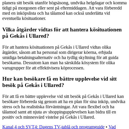
planera sitt besök utanför högsäsong, undvika helgdagar och komma
tidigt på morgonen eller sent på eftermiddagen. Att vara förberedd
med en inköpslista och ha tålamod kan också underlätta vid
eventuella kösituationer.
Vilka åtgärder vidtas för att hantera kösituationen
på Gekås i Ullared?
För att hantera kösituationen på Gekås i Ullared vidtas olika
åtgärder, såsom att ha personal som dirigerar köerna, erbjuda
smidiga betalningsalternativ och ha tydlig skyltning för att guida
besökarna. Dessutom kan man ha särskilda kösystem för olika
varugrupper för att effektivisera köprocessen.
Hur kan besökare få en bättre upplevelse vid sitt
besök på Gekås i Ullared?
För att få en bättre upplevelse vid sitt besök på Gekås i Ullared kan
besökare förbereda sig genom att ha en plan för sina inköp, undvika
stress och ha realistiska förväntningar. Att vara flexibel och ha
tålamod samt att njuta av shoppingupplevelsen kan bidra till en
positiv och minnesvärd vistelse på Gekås i Ullared.
Kanal 4 och SVT4: Dagens TV-tablå och programguide
•
Vad