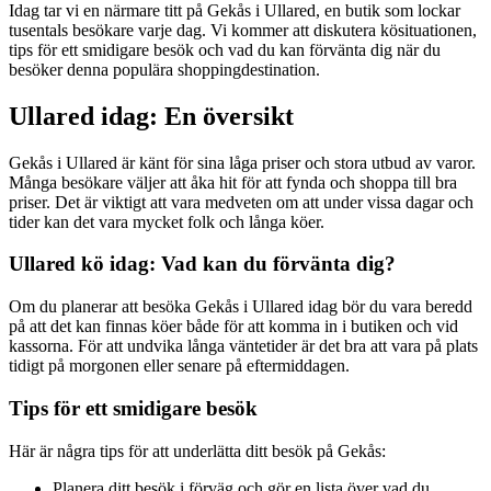
Idag tar vi en närmare titt på Gekås i Ullared, en butik som lockar
tusentals besökare varje dag. Vi kommer att diskutera kösituationen,
tips för ett smidigare besök och vad du kan förvänta dig när du
besöker denna populära shoppingdestination.
Ullared idag: En översikt
Gekås i Ullared är känt för sina låga priser och stora utbud av varor.
Många besökare väljer att åka hit för att fynda och shoppa till bra
priser. Det är viktigt att vara medveten om att under vissa dagar och
tider kan det vara mycket folk och långa köer.
Ullared kö idag: Vad kan du förvänta dig?
Om du planerar att besöka Gekås i Ullared idag bör du vara beredd
på att det kan finnas köer både för att komma in i butiken och vid
kassorna. För att undvika långa väntetider är det bra att vara på plats
tidigt på morgonen eller senare på eftermiddagen.
Tips för ett smidigare besök
Här är några tips för att underlätta ditt besök på Gekås:
Planera ditt besök i förväg och gör en lista över vad du