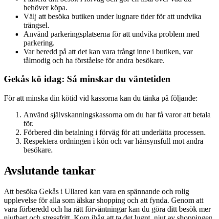
behöver köpa.
Välj att besöka butiken under lugnare tider för att undvika
trängsel.
Använd parkeringsplatserna för att undvika problem med
parkering.
Var beredd på att det kan vara trångt inne i butiken, var
tålmodig och ha förståelse för andra besökare.
Gekås kö idag: Så minskar du väntetiden
För att minska din kötid vid kassorna kan du tänka på följande:
Använd självskanningskassorna om du har få varor att betala
för.
Förbered din betalning i förväg för att underlätta processen.
Respektera ordningen i kön och var hänsynsfull mot andra
besökare.
Avslutande tankar
Att besöka Gekås i Ullared kan vara en spännande och rolig
upplevelse för alla som älskar shopping och att fynda. Genom att
vara förberedd och ha rätt förväntningar kan du göra ditt besök mer
njutbart och stressfritt. Kom ihåg att ta det lugnt, njut av shoppingen