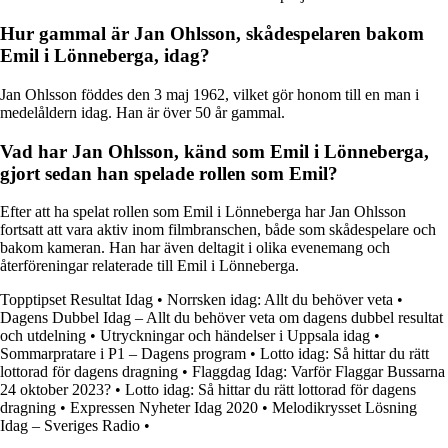
Hur gammal är Jan Ohlsson, skådespelaren bakom
Emil i Lönneberga, idag?
Jan Ohlsson föddes den 3 maj 1962, vilket gör honom till en man i
medelåldern idag. Han är över 50 år gammal.
Vad har Jan Ohlsson, känd som Emil i Lönneberga,
gjort sedan han spelade rollen som Emil?
Efter att ha spelat rollen som Emil i Lönneberga har Jan Ohlsson
fortsatt att vara aktiv inom filmbranschen, både som skådespelare och
bakom kameran. Han har även deltagit i olika evenemang och
återföreningar relaterade till Emil i Lönneberga.
Topptipset Resultat Idag
•
Norrsken idag: Allt du behöver veta
•
Dagens Dubbel Idag – Allt du behöver veta om dagens dubbel resultat
och utdelning
•
Utryckningar och händelser i Uppsala idag
•
Sommarpratare i P1 – Dagens program
•
Lotto idag: Så hittar du rätt
lottorad för dagens dragning
•
Flaggdag Idag: Varför Flaggar Bussarna
24 oktober 2023?
•
Lotto idag: Så hittar du rätt lottorad för dagens
dragning
•
Expressen Nyheter Idag 2020
•
Melodikrysset Lösning
Idag – Sveriges Radio
•