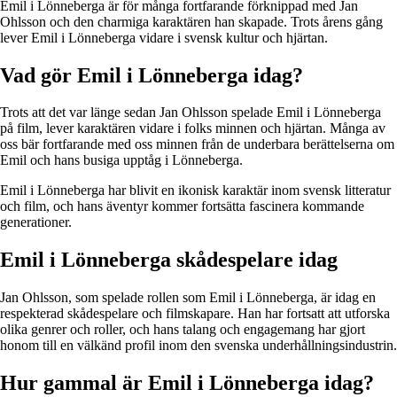
Emil i Lönneberga är för många fortfarande förknippad med Jan
Ohlsson och den charmiga karaktären han skapade. Trots årens gång
lever Emil i Lönneberga vidare i svensk kultur och hjärtan.
Vad gör Emil i Lönneberga idag?
Trots att det var länge sedan Jan Ohlsson spelade Emil i Lönneberga
på film, lever karaktären vidare i folks minnen och hjärtan. Många av
oss bär fortfarande med oss minnen från de underbara berättelserna om
Emil och hans busiga upptåg i Lönneberga.
Emil i Lönneberga har blivit en ikonisk karaktär inom svensk litteratur
och film, och hans äventyr kommer fortsätta fascinera kommande
generationer.
Emil i Lönneberga skådespelare idag
Jan Ohlsson, som spelade rollen som Emil i Lönneberga, är idag en
respekterad skådespelare och filmskapare. Han har fortsatt att utforska
olika genrer och roller, och hans talang och engagemang har gjort
honom till en välkänd profil inom den svenska underhållningsindustrin.
Hur gammal är Emil i Lönneberga idag?