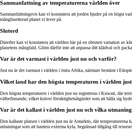
Sammanfattning av temperaturerna världen över
Sammanfattningsvis kan vi konstatera att jorden bjuder på en högst varie
mångfasetterad planet vi lever på.
Slutord
Därefter kan vi konstatera att världen bär på en obruten variation av kl
planetens mångfald. Glöm därför inte att anpassa ditt klädval och pack
Var är det varmast i världen just nu och varför?
Just nu är det varmast i världen i östra Afrika, närmare bestämt i Etio
Vilket land har den högsta temperaturen i världen ju
Den högsta temperaturen i världen just nu registreras i Kuwait, där te
välbefinnande, vilket kräver försiktighetsåtgärder som att hålla sig hy
Var är det kallast i världen just nu och vilka utmanin
Den kallaste platsen i världen just nu är Antarktis, där temperaturerna 
utmaningar som att hantera extrema kyla, begränsad tillgång till resurse