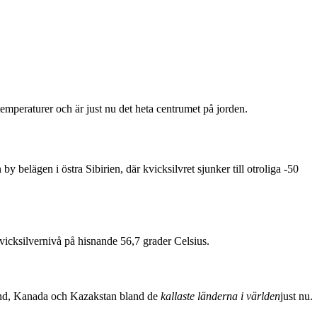
mperaturer och är just nu det heta centrumet på jorden.
 belägen i östra Sibirien, där kvicksilvret sjunker till otroliga -50
kvicksilvernivå på hisnande 56,7 grader Celsius.
and, Kanada och Kazakstan bland de
kallaste länderna i världen
just nu.