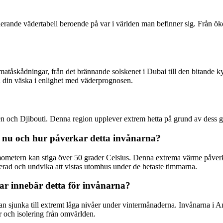
rande vädertabell beroende på var i världen man befinner sig. Från ökenh
imatåskådningar, från det brännande solskenet i Dubai till den bitande k
a din väska i enlighet med väderprognosen.
pien och Djibouti. Denna region upplever extrem hetta på grund av dess g
st nu och hur påverkar detta invånarna?
rmometern kan stiga över 50 grader Celsius. Denna extrema värme påverk
drerad och undvika att vistas utomhus under de hetaste timmarna.
gar innebär detta för invånarna?
kan sjunka till extremt låga nivåer under vintermånaderna. Invånarna i An
r och isolering från omvärlden.