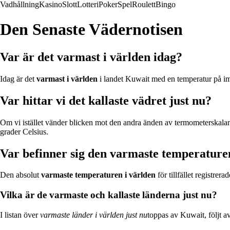
Vadhållning
Kasino
Slott
Lotteri
Poker
Spel
Roulett
Bingo
Den Senaste Vädernotisen
Var är det varmast i världen idag?
Idag är det
varmast i världen
i landet Kuwait med en temperatur på im
Var hittar vi det kallaste vädret just nu?
Om vi istället vänder blicken mot den andra änden av termometerskalan
grader Celsius.
Var befinner sig den varmaste temperature
Den absolut
varmaste temperaturen i världen
för tillfället registre
Vilka är de varmaste och kallaste länderna just nu?
I listan över
varmaste länder i världen just nu
toppas av Kuwait, följt 