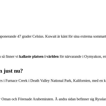
ponerande 47 grader Celsius. Kuwait är känt för sina extrema sommarte
 så finner vi
kallaste platsen i världen
för närvarande i Oymyakon, en by
n just nu?
rades i Furnace Creek i Death Valley National Park, Kalifornien, med en 
av Oman och Förenade Arabemiraten. Å andra sidan befinner sig Ryssl