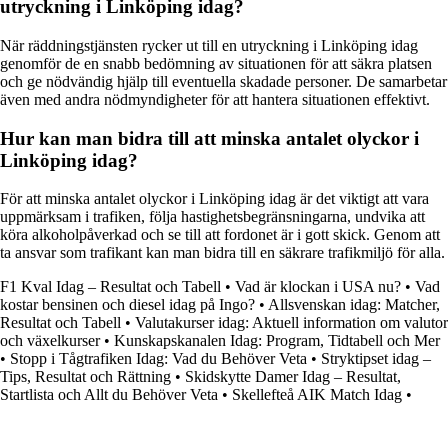
utryckning i Linköping idag?
När räddningstjänsten rycker ut till en utryckning i Linköping idag
genomför de en snabb bedömning av situationen för att säkra platsen
och ge nödvändig hjälp till eventuella skadade personer. De samarbetar
även med andra nödmyndigheter för att hantera situationen effektivt.
Hur kan man bidra till att minska antalet olyckor i
Linköping idag?
För att minska antalet olyckor i Linköping idag är det viktigt att vara
uppmärksam i trafiken, följa hastighetsbegränsningarna, undvika att
köra alkoholpåverkad och se till att fordonet är i gott skick. Genom att
ta ansvar som trafikant kan man bidra till en säkrare trafikmiljö för alla.
F1 Kval Idag – Resultat och Tabell
•
Vad är klockan i USA nu?
•
Vad
kostar bensinen och diesel idag på Ingo?
•
Allsvenskan idag: Matcher,
Resultat och Tabell
•
Valutakurser idag: Aktuell information om valutor
och växelkurser
•
Kunskapskanalen Idag: Program, Tidtabell och Mer
•
Stopp i Tågtrafiken Idag: Vad du Behöver Veta
•
Stryktipset idag –
Tips, Resultat och Rättning
•
Skidskytte Damer Idag – Resultat,
Startlista och Allt du Behöver Veta
•
Skellefteå AIK Match Idag
•