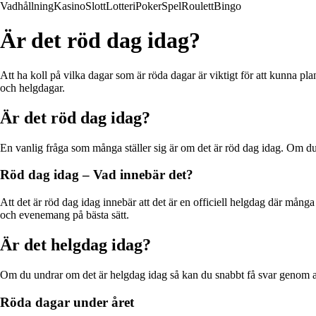
Vadhållning
Kasino
Slott
Lotteri
Poker
Spel
Roulett
Bingo
Är det röd dag idag?
Att ha koll på vilka dagar som är röda dagar är viktigt för att kunna pl
och helgdagar.
Är det röd dag idag?
En vanlig fråga som många ställer sig är om det är röd dag idag. Om du ä
Röd dag idag – Vad innebär det?
Att det är röd dag idag innebär att det är en officiell helgdag där mång
och evenemang på bästa sätt.
Är det helgdag idag?
Om du undrar om det är helgdag idag så kan du snabbt få svar genom att 
Röda dagar under året