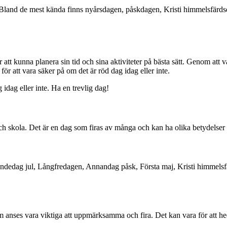
ge. Bland de mest kända finns nyårsdagen, påskdagen, Kristi himmelsfär
ör att kunna planera sin tid och sina aktiviteter på bästa sätt. Genom 
ör att vara säker på om det är röd dag idag eller inte.
 idag eller inte. Ha en trevlig dag!
och skola. Det är en dag som firas av många och kan ha olika betydelser
tondedag jul, Långfredagen, Annandag påsk, Första maj, Kristi himmel
om anses vara viktiga att uppmärksamma och fira. Det kan vara för att hedr