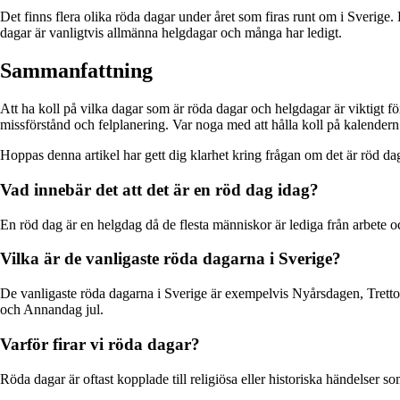
Det finns flera olika röda dagar under året som firas runt om i Sveri
dagar är vanligtvis allmänna helgdagar och många har ledigt.
Sammanfattning
Att ha koll på vilka dagar som är röda dagar och helgdagar är viktigt f
missförstånd och felplanering. Var noga med att hålla koll på kalendern f
Hoppas denna artikel har gett dig klarhet kring frågan om det är röd dag
Vad innebär det att det är en röd dag idag?
En röd dag är en helgdag då de flesta människor är lediga från arbete 
Vilka är de vanligaste röda dagarna i Sverige?
De vanligaste röda dagarna i Sverige är exempelvis Nyårsdagen, Tret
och Annandag jul.
Varför firar vi röda dagar?
Röda dagar är oftast kopplade till religiösa eller historiska händelser s