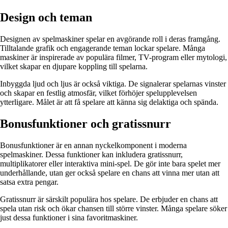
Design och teman
Designen av spelmaskiner spelar en avgörande roll i deras framgång.
Tilltalande grafik och engagerande teman lockar spelare. Många
maskiner är inspirerade av populära filmer, TV-program eller mytologi,
vilket skapar en djupare koppling till spelarna.
Inbyggda ljud och ljus är också viktiga. De signalerar spelarnas vinster
och skapar en festlig atmosfär, vilket förhöjer spelupplevelsen
ytterligare. Målet är att få spelare att känna sig delaktiga och spända.
Bonusfunktioner och gratissnurr
Bonusfunktioner är en annan nyckelkomponent i moderna
spelmaskiner. Dessa funktioner kan inkludera gratissnurr,
multiplikatorer eller interaktiva mini-spel. De gör inte bara spelet mer
underhållande, utan ger också spelare en chans att vinna mer utan att
satsa extra pengar.
Gratissnurr är särskilt populära hos spelare. De erbjuder en chans att
spela utan risk och ökar chansen till större vinster. Många spelare söker
just dessa funktioner i sina favoritmaskiner.