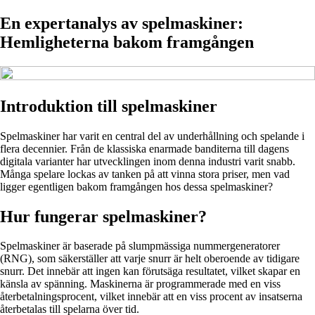
En expertanalys av spelmaskiner:
Hemligheterna bakom framgången
Introduktion till spelmaskiner
Spelmaskiner har varit en central del av underhållning och spelande i
flera decennier. Från de klassiska enarmade banditerna till dagens
digitala varianter har utvecklingen inom denna industri varit snabb.
Många spelare lockas av tanken på att vinna stora priser, men vad
ligger egentligen bakom framgången hos dessa spelmaskiner?
Hur fungerar spelmaskiner?
Spelmaskiner är baserade på slumpmässiga nummergeneratorer
(RNG), som säkerställer att varje snurr är helt oberoende av tidigare
snurr. Det innebär att ingen kan förutsäga resultatet, vilket skapar en
känsla av spänning. Maskinerna är programmerade med en viss
återbetalningsprocent, vilket innebär att en viss procent av insatserna
återbetalas till spelarna över tid.